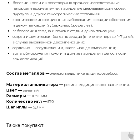
болезни крови и кроветворных органов: наследственные
геморрагические анемии, нарушение свертываемости крови,
пурпура и другие геморрагические состояния;
хронические инфекционные заболевания в стадии обострения
и декомпенсации (туберкулез, бруцеллез);
заболевания сердца и почек в стадии декомпенсации;
острая ишемическая болезнь сердца (в течение первых 1–7 дней,
в случае выраженной декомпенсации);
сердечно — сосудистая и дыхательная декомпенсация;
зоны обморожения, ожоги и другие нарушения целостности
зон аппликаций.
Состав металлов —
железо, медь, никель, цинк, серебро.
Материал аппликатора —
резина медицинского назначения.
Цвет —
зеленый
Размеры —
111*61 мм
Количество игл —
570
Шаг иглы —
5,0 мм
Также покупают