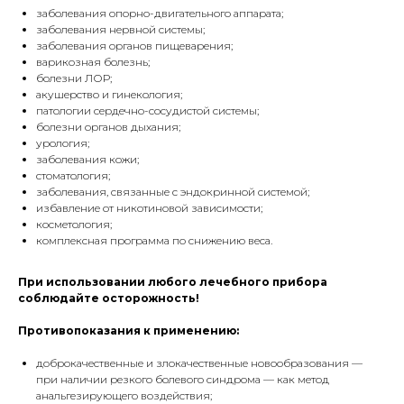
заболевания опорно-двигательного аппарата;
заболевания нервной системы;
заболевания органов пищеварения;
варикозная болезнь;
болезни ЛОР;
акушерство и гинекология;
патологии сердечно-сосудистой системы;
болезни органов дыхания;
урология;
заболевания кожи;
стоматология;
заболевания, связанные с эндокринной системой;
избавление от никотиновой зависимости;
косметология;
комплексная программа по снижению веса.
При использовании любого лечебного прибора
соблюдайте осторожность!
Противопоказания к применению:
доброкачественные и злокачественные новообразования —
при наличии резкого болевого синдрома — как метод
анальгезирующего воздействия;