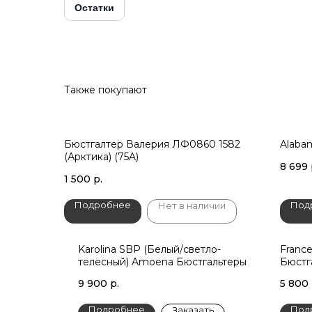
Остатки
Также покупают
Бюстгалтер Валерия ЛФ0860 1582
Alaba
(Арктика) (75A)
8 699
1 500
р.
Подробнее
Под
Нет в наличии
Karolina SBP (Белый/светло-
Franc
телесный) Amoena Бюстгальтеры
Бюстг
9 900
р.
5 800
Подробнее
Под
Заказать