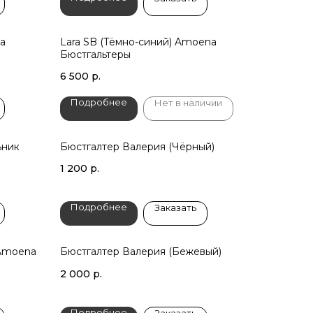
a
Lara SB (Тёмно-синий) Amoena
Бюстгальтеры
6 500
р.
Подробнее
Нет в наличии
ьник
Бюстгалтер Валерия (Чёрный)
1 200
р.
Подробнее
Заказать
 Amoena
Бюстгалтер Валерия (Бежевый)
2 000
р.
Подробнее
Заказать