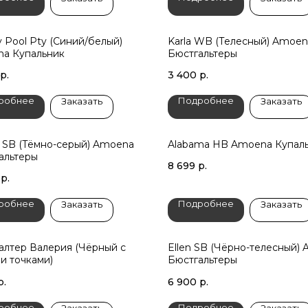
ty Pool Pty (Синий/белый)
Karla WB (Телесный) Amoen
a Купальник
Бюстгальтеры
р.
3 400
р.
робнее
Подробнее
Заказать
Заказать
 SB (Тёмно-серый) Amoena
Alabama HB Amoena Купал
альтеры
8 699
р.
р.
робнее
Подробнее
Заказать
Заказать
алтер Валерия (Чёрный с
Ellen SB (Чёрно-телесный)
и точками)
Бюстгальтеры
р.
6 900
р.
робнее
Подробнее
Заказать
Заказать