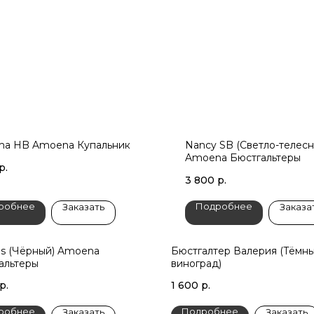
ma HB Amoena Купальник
Nancy SB (Светло-телесн
Amoena Бюстгальтеры
р.
3 800
р.
робнее
Подробнее
Заказать
Заказа
es (Чёрный) Amoena
Бюстгалтер Валерия (Тёмн
альтеры
виноград)
р.
1 600
р.
робнее
Подробнее
Заказать
Заказать