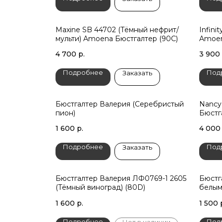
Maxine SB 44702 (Тёмный нефрит/
Infini
мульти) Amoena Бюстгалтер (90C)
Amoen
4 700
р.
3 900
Подробнее
Под
Заказать
Бюстгалтер Валерия (Серебристый
Nancy
пион)
Бюстг
1 600
р.
4 000
Подробнее
Под
Заказать
Бюстгалтер Валерия ЛФ0769-1 2605
Бюстг
(Тёмный виноград) (80D)
белым
1 600
р.
1 500
Подробнее
Под
Нет в наличии