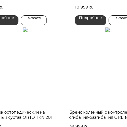
р.
10 999
р.
робнее
Подробнее
Заказать
Заказа
ж ортопедический на
Брейс коленный с контроле
ный сустав ORTO TKN 201
сгибания-разгибания ORL
р.
39 999
р.