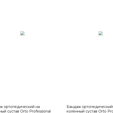
ж ортопедический на
Бандаж ортопедический
ый сустав Orto Professional
коленный сустав Orto Pro