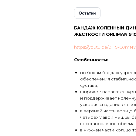
Остатки
БАНДАЖ КОЛЕННЫЙ ДИН
ЖЕСТКОСТИ ORLIMAN 91
https://youtu.be/0iFS-OJmN
Особенности:
по бокам бандаж укрепл
обеспечения стабильнос
сустава;
широкое парапателлярно
и поддерживает коленну
ускоряя спадание отеков
в верхней части кольцо 
четырехглавой мышцы бе
восстановление объема 
в нижней части кольцо 