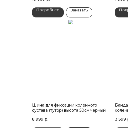
Подробнее
Под
Заказать
Шина для фиксации коленного
Банда
сустава (тутор) высота 50см,черный
колен
8 999
р.
3 599