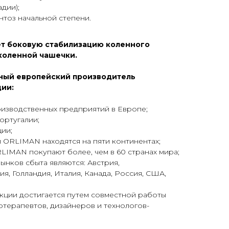
дии);
нтоз начальной степени.
т боковую стабилизацию коленного
 коленной чашечки.
пный европейский производитель
ии:
изводственных предприятий в Европе;
ортугалии;
ии;
 ORLIMAN находятся на пяти континентах;
IMAN покупают более, чем в 60 странах мира;
ынков сбыта являются: Австрия,
я, Голландия, Италия, Канада, Россия, США,
кции достигается путем совместной работы
отерапевтов, дизайнеров и технологов-