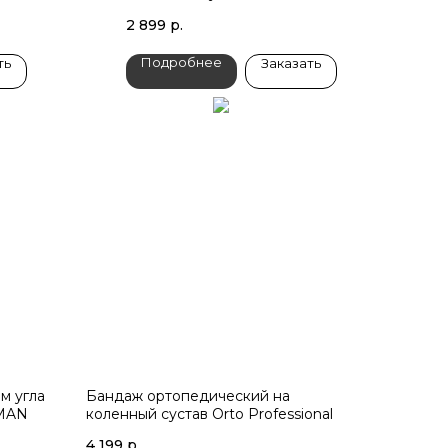
2 899
р.
Подробнее
ть
Заказать
м угла
Бандаж ортопедический на
IMAN
коленный сустав Orto Professional
4 199
р.