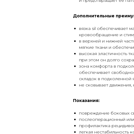
и предотвращает её пат
Дополнительные преиму
вязка sil обеспечивает 
кровообращение и стим
в верхней и нижней част
мягкие ткани и обеспеч
высокая эластичность тк
при этом он долго сохр
зона комфорта в подкол
обеспечивает свободное
складок в подколенной 
не сковывает движения,
Показания:
повреждение боковых св
послеоперационный или 
профилактика рецидивов
легкая нестабильность к