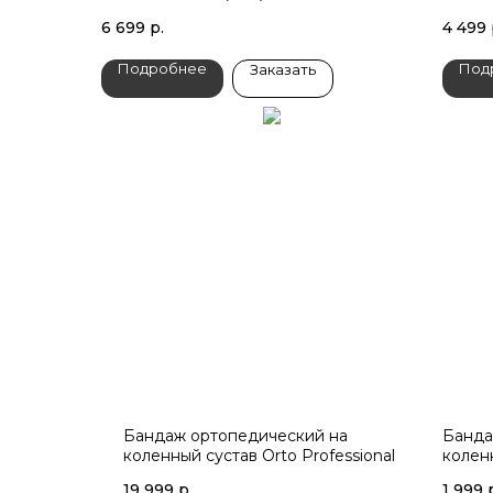
6 699
р.
4 499
Подробнее
Под
Заказать
Бандаж ортопедический на
Банда
коленный сустав Orto Professional
колен
19 999
р.
1 999