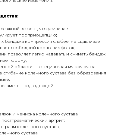
ологические изменения.
щества:
массажный эффект, что усиливает
улирует проприоцепцию;
ях бандажа компрессия слабее, не сдавливает
ивает свободный крово-лимфоток;
ани позволяет легко надевать и снимать бандаж,
аняет форму;
енной области — специальная мягкая вязка
 сгибание коленного сустава без образования
ямке;
 незаметен под одеждой.
язок и мениска коленного сустава;
посттравматический артрит;
 травм коленного сустава;
оленного сустава;