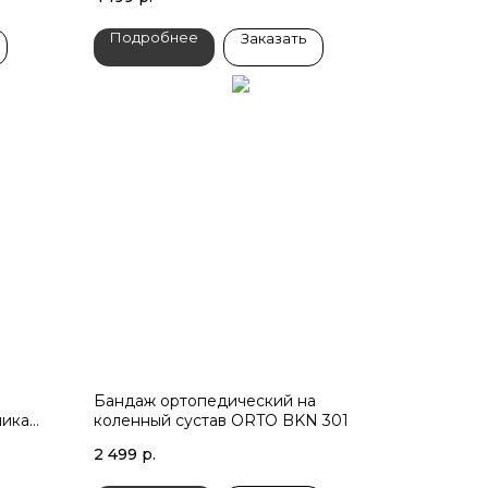
Подробнее
Заказать
Бандаж ортопедический на
ника
коленный сустав ORTO BKN 301
2 499
р.