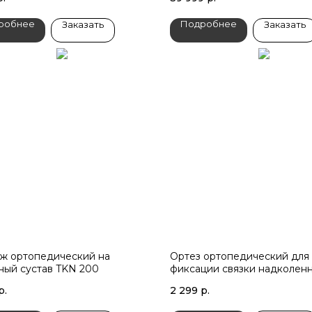
робнее
Подробнее
Заказать
Заказать
ж ортопедический на
Ортез ортопедический для
ный сустав TKN 200
фиксации связки надколен
ORTO
р.
2 299
р.