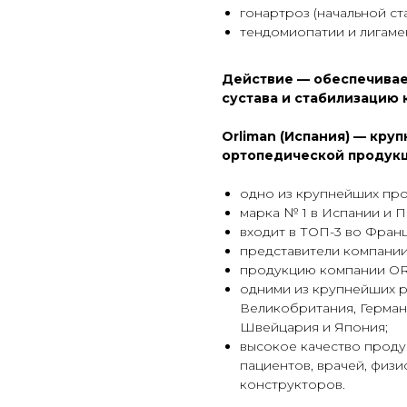
гонартроз (начальной ста
тендомиопатии и лигаме
Действие — обеспечивае
сустава и стабилизацию
Orliman (Испания) — кру
ортопедической продукц
одно из крупнейших про
марка № 1 в Испании и П
входит в ТОП-3 во Франц
представители компании
продукцию компании ORL
одними из крупнейших р
Великобритания, Германи
Швейцария и Япония;
высокое качество проду
пациентов, врачей, физи
конструкторов.