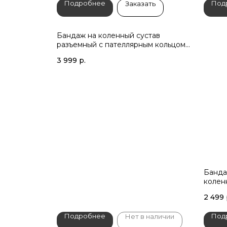
Подробнее
Под
Заказать
Бандаж на коленный сустав
разъемный с пателлярным кольцом
КС-616 UNI 35см
3 999
р.
Банда
колен
см)
2 499
Подробнее
Под
Нет в наличии