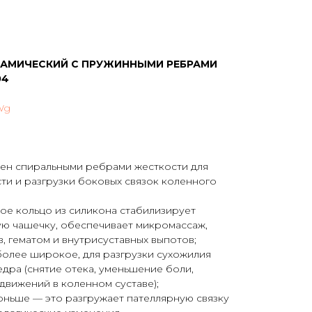
АМИЧЕСКИЙ С ПРУЖИННЫМИ РЕБРАМИ
04
Wg
ен спиральными ребрами жесткости для
ти и разгрузки боковых связок коленного
е кольцо из силикона стабилизирует
ю чашечку, обеспечивает микромассаж,
, гематом и внутрисуставных выпотов;
более широкое, для разгрузки сухожилия
дра (снятие отека, уменьшение боли,
движений в коленном суставе);
тоньше — это разгружает пателлярную связку