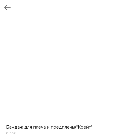
Бандаж для плеча и предплечья"Крейт"
F-225