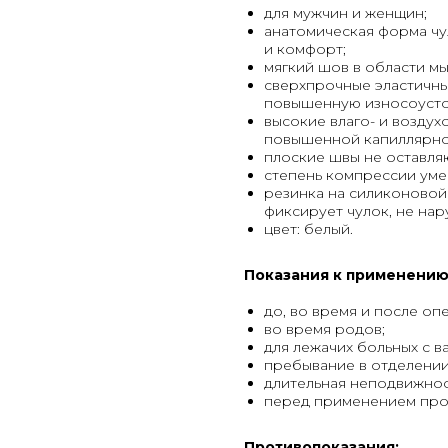
для мужчин и женщин;
анатомическая форма чу
и комфорт;
мягкий шов в области мы
сверхпрочные эластичны
повышенную износоусто
высокие влаго- и возду
повышенной капиллярно
плоские швы не оставляю
степень компрессии уме
резинка на силиконовой 
фиксирует чулок, не нар
цвет: белый.
Показания к применению
до, во время и после оп
во время родов;
для лежачих больных с 
пребывание в отделении
длительная неподвижнос
перед применением прок
Противопоказания: