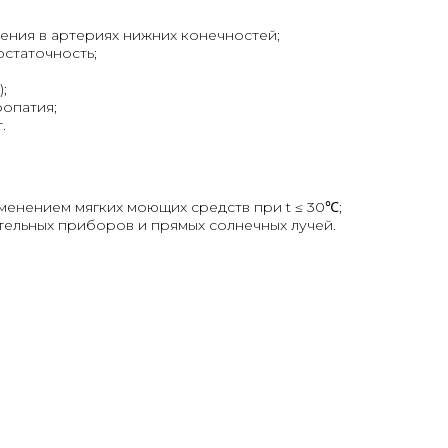
ния в артериях нижних конечностей;
остаточность;
;
опатия;
.
менением мягких моющих средств при t ≤ 30℃;
тельных приборов и прямых солнечных лучей.