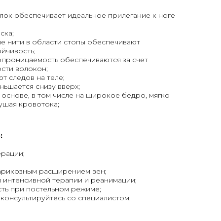
лок обеспечивает идеальное прилегание к ноге
ска;
е нити в области стопы обеспечивают
йчивость;
хопроницаемость обеспечиваются за счет
сти волокон;
т следов на теле;
ньшается снизу вверх;
основе, в том числе на широкое бедро, мягко
ушая кровотока;
:
ерации;
варикозным расширением вен;
 интенсивной терапии и реанимации;
ть при постельном режиме;
онсультируйтесь со специалистом;