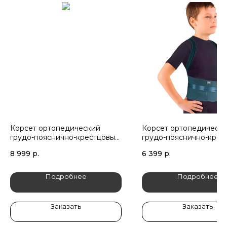
Корсет ортопедический
Корсет ортопедическ
грудо-пояснично-крестцовый
грудо-пояснично-крес
Orto Professional 5200 RWA
Orto Professional 5100
8 999
р.
6 399
р.
детский
детский
Подробнее
Подробнее
Заказать
Заказать