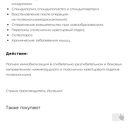
синдромом.
Спондилолиз, спондилолистез и спондилоартроз.
Восстановление после операции
на позвоночнике(дискэктомия).
Оперативное вмешательство при новообразованиях.
Переломы (пояснично-крестцовый отдел).
Остеопороз.
Хронические заболевания мышц.
Действие:
Полная иммобилизация в сгибательно-разгибательном и боковых
направлениях нижнегрудного и пояснично-крестцового отделов
позвоночника.
Страна производитель: Испания
Также покупают