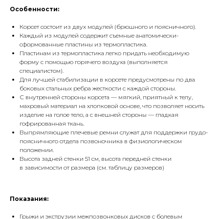
Особенности:
Корсет состоит из двух модулей (брюшного и поясничного).
Каждый из модулей содержит съемные анатомически-
сформованные пластины из термопластика.
Пластинам из термопластика легко придать необходимую
форму с помощью горячего воздуха (выполняется
специалистом).
Для лучшей стабилизации в корсете предусмотрены по два
боковых стальных ребра жесткости с каждой стороны.
С внутренней стороны корсета — мягкий, приятный к телу,
махровый материал на хлопковой основе, что позволяет носить
изделие на голое тело, а с внешней стороны — гладкая
гофрированная ткань.
Выпрямляющие плечевые ремни служат для поддержки грудо-
поясничного отдела позвоночника в физиологическом
положении.
Высота задней стенки 51 см, высота передней стенки
в зависимости от размера (см. таблицу размеров)
Показания:
Грыжи и экструзии межпозвонковых дисков с болевым