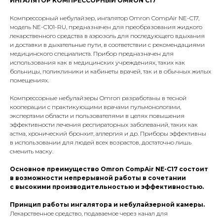
ИНГАЛЯТОР КОМПРЕССОРНЫЙ OMRON C17
Компрессорный небулайзер, ингалятор Omron CompAir NE-C17,
модель NE-C101-RU, предназначен для преобразования жидкого
лекарственного средства в аэрозоль для последующего вдыхания
и доставки в дыхательные пути, в соответствии с рекомендациями
медицинского специалиста. Прибор предназначен для
использования как в медицинских учреждениях, таких как
больницы, поликлиники и кабинеты врачей, так и в обычных жилых
помещениях.
Компрессорные небулайзеры Omron разработаны в тесной
кооперации с практикующими врачами пульмонологами,
экспертами области и пользователями в целях повышения
эффективности лечения респираторных заболеваний, таких как
астма, хронический бронхит, аллергия и др. Приборы эффективны
в использовании для людей всех возрастов, достаточно лишь
сменить маску.
Основное преимущество Omron CompAir NE-C17 состоит
в возможности непрерывной работы в сочетании
с высокими производительностью и эффективностью.
Принцип работы ингалятора и небулайзерной камеры.
Лекарственное средство, подаваемое через канал для