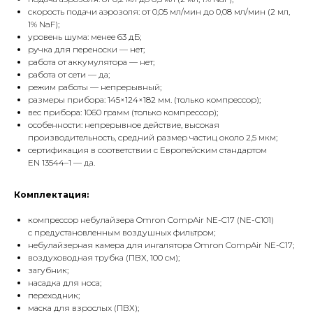
скорость подачи аэрозоля: от 0,05 мл/мин до 0,08 мл/мин (2 мл,
1% NaF);
уровень шума: менее 63 дБ;
ручка для переноски — нет;
работа от аккумулятора — нет;
работа от сети — да;
режим работы — непрерывный;
размеры прибора: 145×124×182 мм. (только компрессор);
вес прибора: 1060 грамм (только компрессор);
особенности: непрерывное действие, высокая
производительность, средний размер частиц около 2,5 мкм;
сертификация в соответствии с Европейским стандартом
EN 13544–1 — да.
Комплектация:
компрессор небулайзера Omron CompAir NE-C17 (NE-C101)
с предустановленным воздушных фильтром;
небулайзерная камера для ингалятора Omron CompAir NE-C17;
воздуховодная трубка (ПВХ, 100 см);
загубник;
насадка для носа;
переходник;
маска для взрослых (ПВХ);