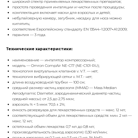
широкий спектр применяемых лекарственных препаратов;
простота проведения ингаляции и чистки после процедуры;
комплектация включает маски для взрослых и детей;
небулайзерную камеру, загубник, насадку для носа можно
кипятить;
соответствие Европейскому стандарту EN 13544–1:2007+A1:2009;
гарантия — 3 года.
Технические характеристики:
наименование — ингалятор компрессорный;
модель — Omron CompAir NE-C17 (NE-C101-RU);
технология виртуальных клапанов v. V.T. — нет;
технология вибрирующей сетки v. M.T.- нет;
длина воздуховодной трубки — 100 см;
средний размер частиц аэрозоля (MMAD — Mass Median
Aerodynamic Diameter, аэродинамический диаметр частиц
средней массы): от 2,5 до 2,75 мкм;
аэрозоль % < 5 мкм: 70,5 ± 2%;
емкость резервуара для лекарственных средств — макс. 12 мл;
соответствующий объем для лекарственных средств: мин. 2 мл —
макс. 12 мл;
остаточный объем лекарства: 0,7 мл до 0,8 мл;
производительность (выход аэрозоля): 0,30 мл/мин;
подача аэрозоля: от 0,2 мл до 0,3 мл (2 мл, 1% NaF);