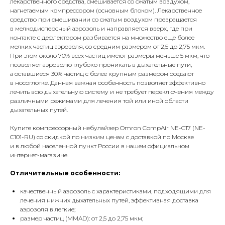
лекарственного средства, смешивается со сжатым воздухом,
нагнетаемым компрессором (основным блоком). Лекарственное
средство при смешивании со сжатым воздухом превращается
в мелкодисперсный аэрозоль и направляется вверх, где при
контакте с дефлектором разбивается на множество еще более
мелких частиц аэрозоля, со средним размером от 2,5 до 2,75 мкм.
При этом около 70% всех частиц имеют размеры меньше 5 мкм, что
позволяет аэрозолю глубоко проникать в дыхательные пути,
а оставшиеся 30% частиц с более крупным размером оседают
в носоглотке. Данная важная особенность позволяет эффективно
лечить всю дыхательную систему и не требует переключения между
различными режимами для лечения той или иной области
дыхательных путей.
Купите компрессорный небулайзер Omron CompAir NE-C17 (NE-
C101-RU) со скидкой по низким ценам с доставкой по Москве
и в любой населенной пункт России в нашем официальном
интернет-магазине.
Отличительные особенности:
качественный аэрозоль с характеристиками, подходящими для
лечения нижних дыхательных путей, эффективная доставка
аэрозоля в легкие;
размер частиц (MMAD): от 2,5 до 2,75 мкм;