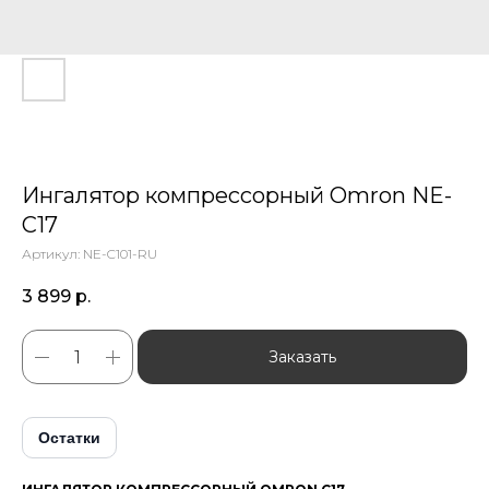
Ингалятор компрессорный Omron NE-
C17
Артикул:
NE-C101-RU
3 899
р.
Заказать
Остатки