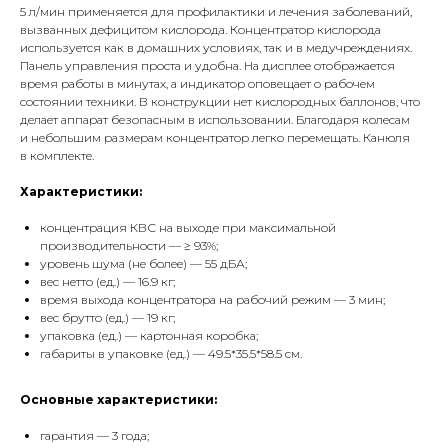
5 л/мин применяется для профилактики и лечения заболеваний,
вызванных дефицитом кислорода. Концентратор кислорода
используется как в домашних условиях, так и в медучреждениях.
Панель управления проста и удобна. На дисплее отображается
время работы в минутах, а индикатор оповещает о рабочем
состоянии техники. В конструкции нет кислородных баллонов, что
делает аппарат безопасным в использовании. Благодаря колесам
и небольшим размерам концентратор легко перемещать. Канюля
в комплекте.
Характеристики:
концентрация КВС на выходе при максимальной
производительности — ≥ 93%;
уровень шума (не более) — 55 дБА;
вес нетто (ед.) — 16.9 кг;
время выхода концентратора на рабочий режим — 3 мин;
вес брутто (ед.) — 19 кг;
упаковка (ед.) — картонная коробка;
габариты в упаковке (ед.) — 49.5*35.5*58.5 см.
Основные характеристики:
гарантия — 3 года;