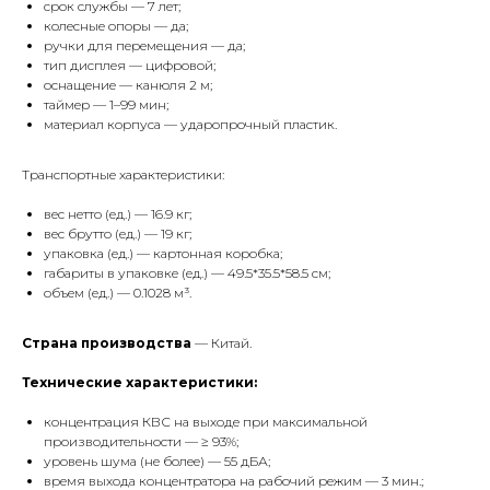
срок службы — 7 лет;
колесные опоры — да;
ручки для перемещения — да;
тип дисплея — цифровой;
оснащение — канюля 2 м;
таймер — 1–99 мин;
материал корпуса — ударопрочный пластик.
Транспортные характеристики:
вес нетто (ед.) — 16.9 кг;
вес брутто (ед.) — 19 кг;
упаковка (ед.) — картонная коробка;
габариты в упаковке (ед.) — 49.5*35.5*58.5 см;
объем (ед.) — 0.1028 м³.
Страна производства
— Китай.
Технические характеристики:
концентрация КВС на выходе при максимальной
производительности — ≥ 93%;
уровень шума (не более) — 55 дБА;
время выхода концентратора на рабочий режим — 3 мин.;