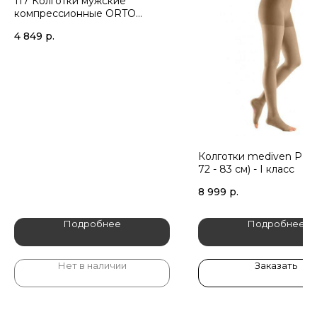
117 Колготки мужские
компрессионные ORTO
Normal, I класс компрессии
4 849
р.
Колготки mediven PLUS
72 - 83 см) - I класс
8 999
р.
Подробнее
Подробнее
Нет в наличии
Заказать