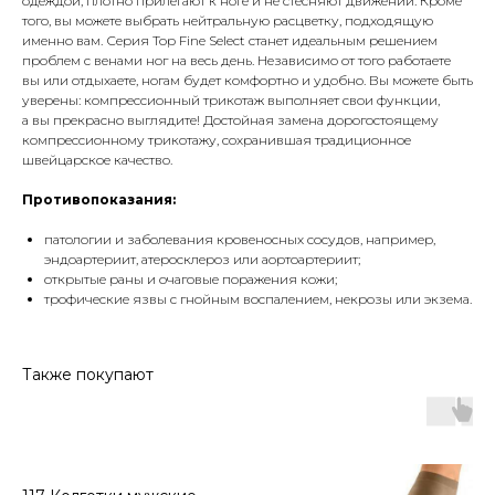
одеждой, плотно прилегают к ноге и не стесняют движений. Кроме
того, вы можете выбрать нейтральную расцветку, подходящую
именно вам. Серия Top Fine Select станет идеальным решением
проблем с венами ног на весь день. Независимо от того работаете
вы или отдыхаете, ногам будет комфортно и удобно. Вы можете быть
уверены: компрессионный трикотаж выполняет свои функции,
а вы прекрасно выглядите! Достойная замена дорогостоящему
компрессионному трикотажу, сохранившая традиционное
швейцарское качество.
Противопоказания:
патологии и заболевания кровеносных сосудов, например,
эндоартериит, атеросклероз или аортоартериит;
открытые раны и очаговые поражения кожи;
трофические язвы с гнойным воспалением, некрозы или экзема.
Также покупают