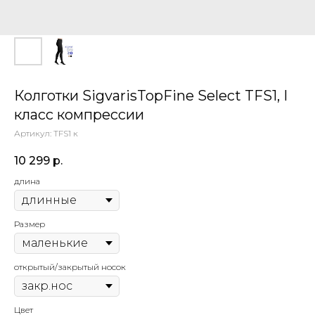
Колготки SigvarisTopFine Select TFS1, I
класс компрессии
Артикул:
TFS1 к
10 299
р.
длина
Размер
открытый/закрытый носок
Цвет