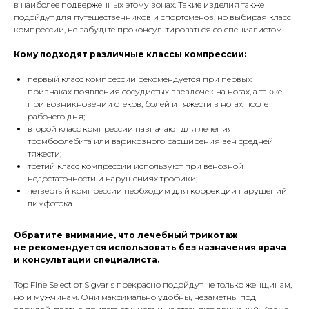
в наиболее подверженных этому зонах. Такие изделия также
подойдут для путешественников и спортсменов, но выбирая класс
компрессии, не забудьте проконсультироваться со специалистом.
Кому подходят различные классы компрессии:
первый класс компрессии рекомендуется при первых
признаках появления сосудистых звездочек на ногах, а также
при возникновении отеков, болей и тяжести в ногах после
рабочего дня;
второй класс компрессии назначают для лечения
тромбофлебита или варикозного расширения вен средней
тяжести;
третий класс компрессии используют при венозной
недостаточности и нарушениях трофики;
четвертый компрессии необходим для коррекции нарушений
лимфотока.
Обратите внимание, что лечебный трикотаж
не рекомендуется использовать без назначения врача
и консультации специалиста.
Top Fine Select от Sigvaris прекрасно подойдут не только женщинам,
но и мужчинам. Они максимально удобны, незаметны под