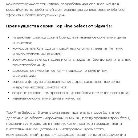
компрессионного трикотажа, разработанная специально для
российских потребителей с оптимальным сочетанием лечебного
эффекта и более доступных цен.
Преимущества серии Top Fine Select от Sigvaris:
надежный швейцарский бренд и уникальное сочетание цены
и качества;
комфортные, благодаря новой технологии плетения мягких
и высокоэластичных нитей;
возможность легко надеть и снять изделия без дополнительных
приспособлений;
широкая размерная сетка — подходит и мужчинам,
и женщинам;
матовая фактура скрывает капилляры, расширенные вены
и другие несовершенства ног;
сохраняют свои компрессионные свойства в течение всего дня;
идеальное сочетание цены и качества.
Top Fine Select от Sigvaris оказывает тщательно проработанное
давление на область икроножных мышц, предупреждая тромбозы,
нормализуя кровоток в нижних конечностях и насыщая ткани
питательными веществами и кислородом. Кроме того,
компрессионный трикотаж защищает ваши вены от расширения