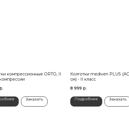
тки компрессионные ORTO, II
Колготки mediven PLUS (AG 
 компрессии
см) - II класс
р.
8 999
р.
робнее
Подробнее
Заказать
Заказать