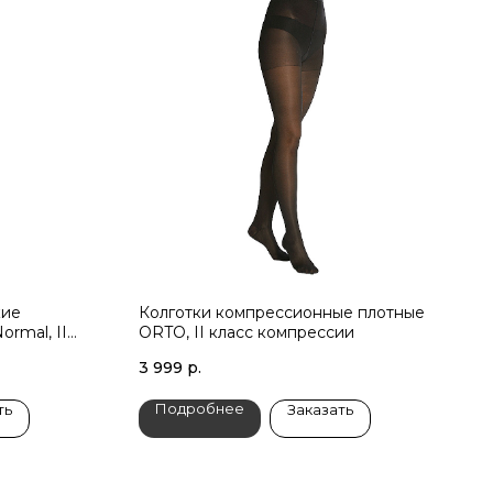
кие
Колготки компрессионные плотные
rmal, II
ORTO, II класс компрессии
3 999
р.
Подробнее
ть
Заказать