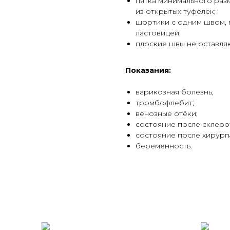
пятка минимального раз
из открытых туфелек;
шортики с одним швом, 
ластовицей;
плоские швы не оставля
Показания:
варикозная болезнь;
тромбофлебит;
венозные отёки;
состояние после склерот
состояние после хирург
беременность.