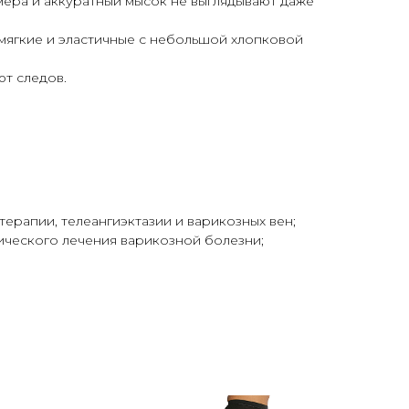
мера и аккуратный мысок не выглядывают даже
мягкие и эластичные с небольшой хлопковой
ют следов.
ерапии, телеангиэктазии и варикозных вен;
ического лечения варикозной болезни;