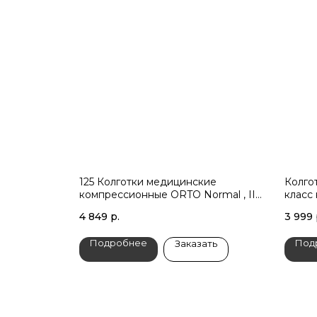
125 Колготки медицинские
Колго
компрессионные ORTO Normal , II
класс
класс компрессии
4 849
р.
3 999
Подробнее
Под
Заказать