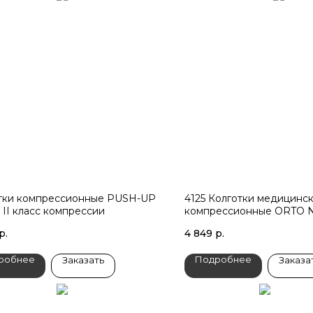
тки компрессионные PUSH-UP
4125 Колготки медицинс
 II класс компрессии
компрессионные ORTO No
класс компрессии
р.
4 849
р.
робнее
Подробнее
Заказать
Заказа