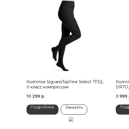
Колготки SigvarisTopFine Select TFS2,
Колго
II класс компрессии
ORTO,
10 299
р.
3 999
Подробнее
Под
Заказать