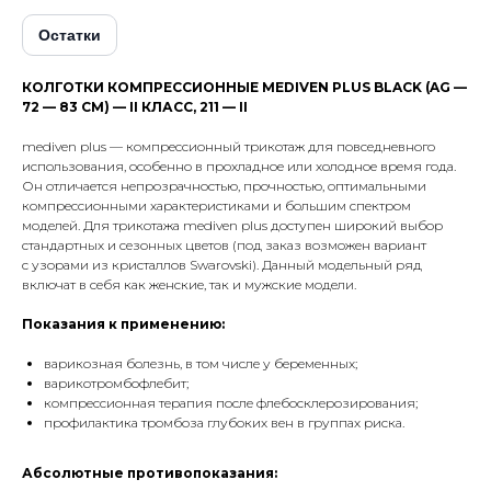
Остатки
КОЛГОТКИ КОМПРЕССИОННЫЕ MEDIVEN PLUS BLACK (AG —
72 — 83 СМ) — II КЛАСС, 211 — II
mediven plus — компрессионный трикотаж для повседневного
использования, особенно в прохладное или холодное время года.
Он отличается непрозрачностью, прочностью, оптимальными
компрессионными характеристиками и большим спектром
моделей. Для трикотажа mediven plus доступен широкий выбор
стандартных и сезонных цветов (под заказ возможен вариант
с узорами из кристаллов Swarovski). Данный модельный ряд
включат в себя как женские, так и мужские модели.
Показания к применению:
варикозная болезнь, в том числе у беременных;
варикотромбофлебит;
компрессионная терапия после флебосклерозирования;
профилактика тромбоза глубоких вен в группах риска.
Абсолютные противопоказания: