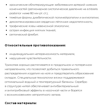
хронические облитерирующие заболевания артерий нижних
конечностей (регионарное систолическое давление на a.tibialis
posterior ниже 80 мм рт. ст.);
тяжёлые формы диабетической полинейропатии и ангиопатии;
декомпенсированная сердечно-лёгочная недостаточность;
трофические язвы невенозной этиологии;
острая инфекция мягких тканей;
септический флебит.
Относительные противопоказания:
индивидуальная непереносимость материала;
нарушение чувствительности.
Трикотаж хорошо растягивается в продольном и поперечном
направлениях, что позволяет добиться правильного
распределения изделия на ноге и предотвратить образование
складок. Специальные технологии вязки поддерживают
оптимальный водный и температурный балансы. Серебро
в структуре нитей обеспечивает антибактериальный
и антигрибковый эффекты в носочной части и борется
с возникновением неприятного запаха.
Состав материала: