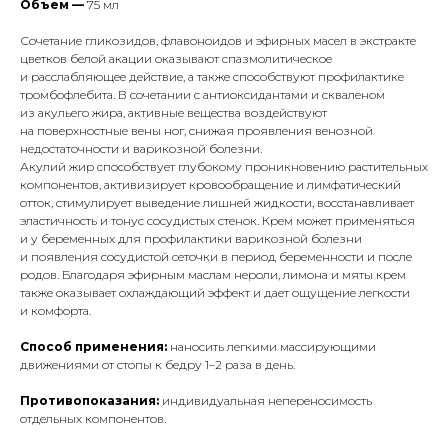
Объем —
75 мл
Сочетание гликозидов, флавоноидов и эфирных масел в экстракте
цветков белой акации оказывают спазмолитическое
и расслабляющее действие, а также способствуют профилактике
тромбофлебита. В сочетании с антиоксидантами и скваленом
из акульего жира, активные вещества воздействуют
на поверхностные вены ног, снижая проявления венозной
недостаточности и варикозной болезни.
Акулий жир способствует глубокому проникновению растительных
компонентов, активизирует кровообращение и лимфатический
отток, стимулирует выведение лишней жидкости, восстанавливает
эластичность и тонус сосудистых стенок. Крем может применяться
и у беременных для профилактики варикозной болезни
и появления сосудистой сеточки в период беременности и после
родов. Благодаря эфирным маслам нероли, лимона и мяты крем
также оказывает охлаждающий эффект и дает ощущение легкости
и комфорта.
Способ применения:
наносить легкими массирующими
движениями от стопы к бедру 1–2 раза в день.
Противопоказания:
индивидуальная непереносимость
отдельных компонентов.