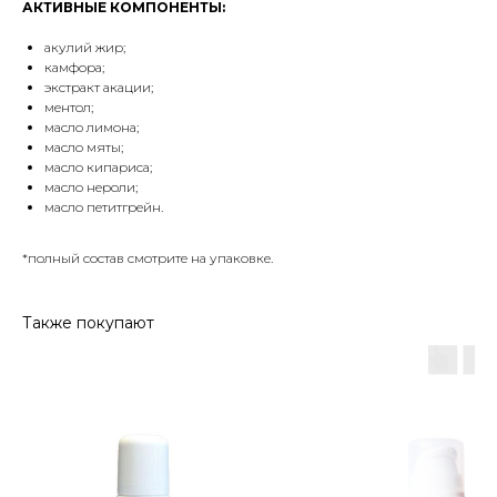
АКТИВНЫЕ КОМПОНЕНТЫ:
акулий жир;
камфора;
экстракт акации;
ментол;
масло лимона;
масло мяты;
масло кипариса;
масло нероли;
масло петитгрейн.
*полный состав смотрите на упаковке.
Также покупают