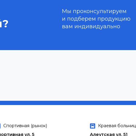
Мы проконсультируем
и подберем продукцию
й?
вам индивидуально
Спортивная (рынок)
Краевая больниц
портивная ул. 5
Алеутская ул. 51