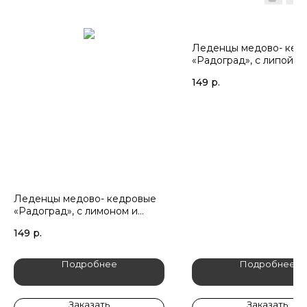
Леденцы медово- кед
«Радоград», с липой (
блист.)
149
р.
Леденцы медово- кедровые
«Радоград», с лимоном и
имбирем (6шт блист.)
149
р.
Подробнее
Подробнее
Заказать
Заказать