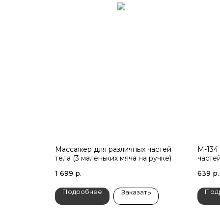
Массажер для различных частей
М-134
тела (3 маленьких мяча на ручке)
часте
1 699
р.
639
р.
Подробнее
Под
Заказать