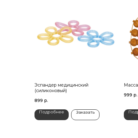
Эспандер медицинский
Масса
(силиконовый)
999
р.
899
р.
Подробнее
Под
Заказать