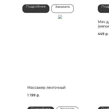
Подробнее
Под
Заказать
Мяч д
(мягк
449
р.
Массажер ленточный
1 199
р.
Подробнее
Под
Заказать