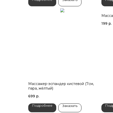
Масса
199
р.
Массажер-эспандер кистевой (7см,
пара, жёлтый)
699
р.
Подробнее
Под
Заказать