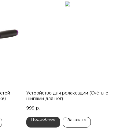
астей
Устройство для релаксации (Счёты с
ке)
шипами для ног)
999
р.
Подробнее
Заказать