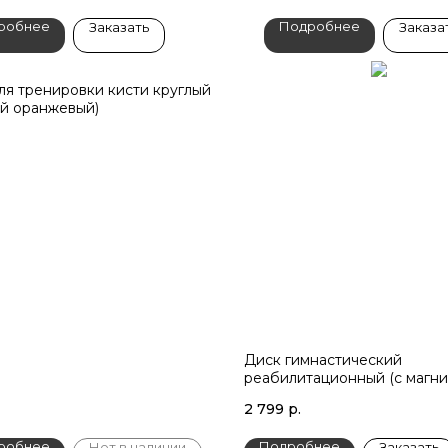
робнее
Подробнее
Заказать
Заказа
ля тренировки кисти круглый
ий оранжевый)
Диск гимнастический
реабилитационный (с магни
см.)
2 799
р.
робнее
Подробнее
Нет в наличии
Заказать