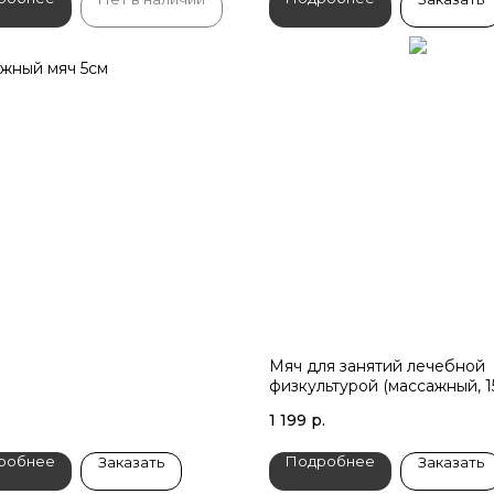
жный мяч 5см
Мяч для занятий лечебной
физкультурой (массажный, 15
розовый)
1 199
р.
робнее
Подробнее
Заказать
Заказать