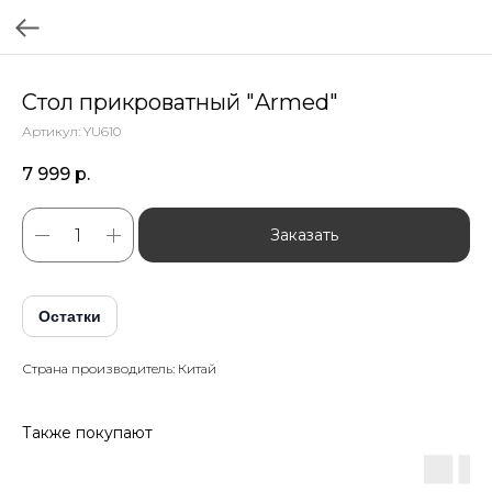
Стол прикроватный "Armed"
Артикул:
YU610
7 999
р.
Заказать
Остатки
Страна производитель: Китай
Также покупают