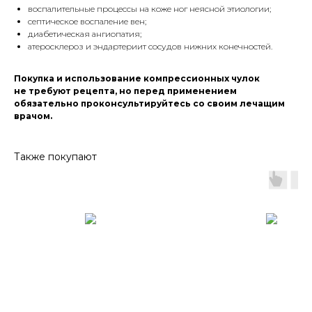
воспалительные процессы на коже ног неясной этиологии;
септическое воспаление вен;
диабетическая ангиопатия;
атеросклероз и эндартериит сосудов нижних конечностей.
Покупка и использование компрессионных чулок
не требуют рецепта, но перед применением
обязательно проконсультируйтесь со своим лечащим
врачом.
Также покупают