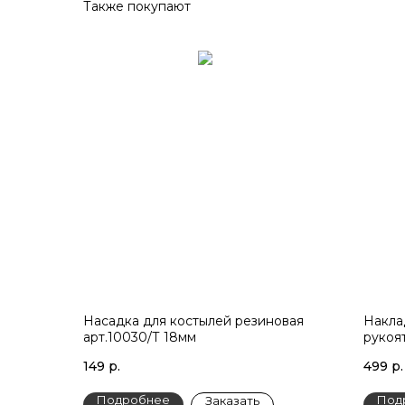
Также покупают
Насадка для костылей резиновая
Накла
арт.10030/Т 18мм
рукоя
149
р.
499
р.
Подробнее
Под
Заказать