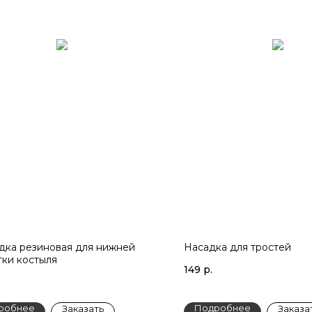
дка резиновая для нижней
Насадка для тростей
тки костыля
149
р.
робнее
Подробнее
Заказать
Заказа