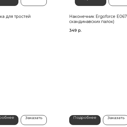
ка для тростей
Наконечник Ergoforce E067
скандинавских палок)
349
р.
робнее
Подробнее
Заказать
Заказать