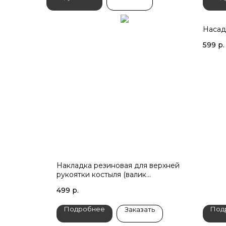
Насад
599
р.
Накладка резиновая для верхней
рукоятки костыля (валик
подмышечный)
499
р.
Подробнее
Под
Заказать