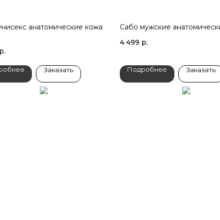
унисекс анатомические кожа
Сабо мужские анатомическ
4 499
р.
р.
робнее
Подробнее
Заказать
Заказать