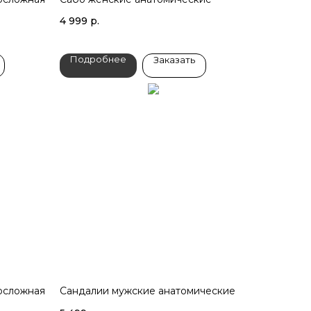
4 999
р.
Подробнее
Заказать
осложная
Сандалии мужские анатомические