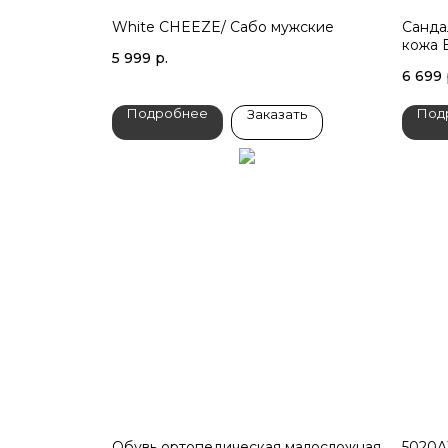
White CHEEZE/ Сабо мужские
Санда
кожа 
5 999
р.
6 699
Подробнее
Под
Заказать
Обувь ортопедическая малосложная
5020A