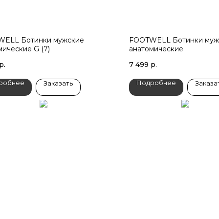
ELL Ботинки мужские
FOOTWELL Ботинки муж
мические G (7)
анатомические
р.
7 499
р.
робнее
Подробнее
Заказать
Заказа