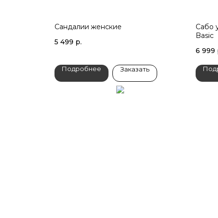
Сандалии женские
Сабо 
Basic
5 499
р.
6 999
Подробнее
Под
Заказать