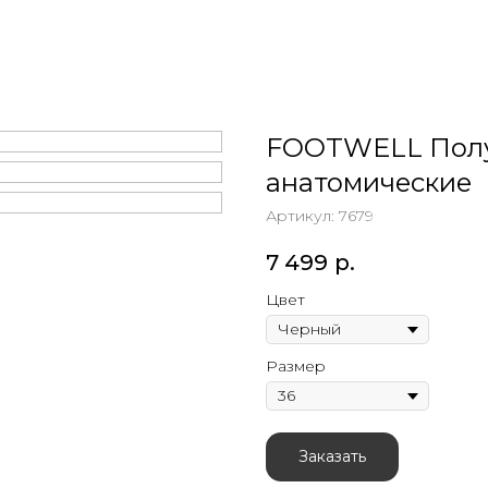
FOOTWELL Полу
анатомические
Артикул:
7679
7 499
р.
Цвет
Размер
Заказать