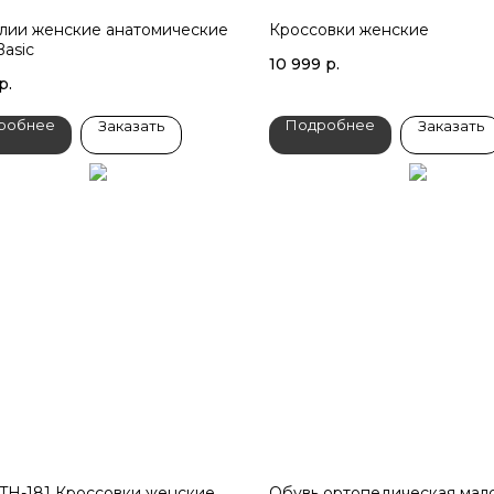
лии женские анатомические
Кроссовки женские
Basic
10 999
р.
р.
робнее
Подробнее
Заказать
Заказать
TH-181 Кроссовки женские
Обувь ортопедическая мал