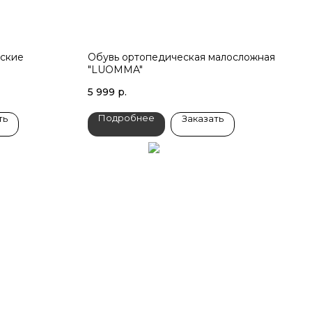
ские
Обувь ортопедическая малосложная
"LUOMMA"
5 999
р.
Подробнее
ть
Заказать