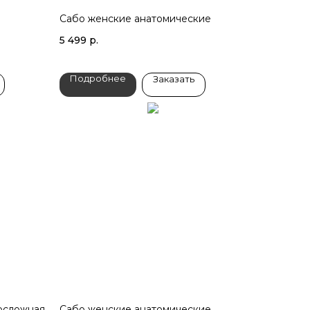
Сабо женские анатомические
5 499
р.
Подробнее
Заказать
осложная
Сабо женские анатомические