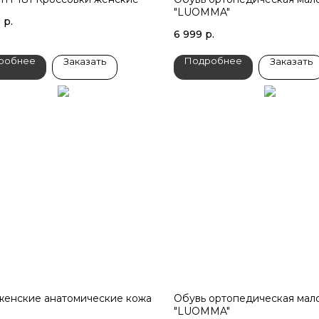
"LUOMMA"
9
р.
6 999
р.
робнее
Подробнее
Заказать
Заказать
женские анатомические кожа
Обувь ортопедическая мал
"LUOMMA"