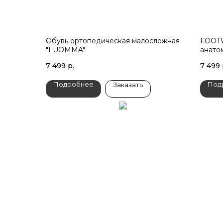
Обувь ортопедическая малосложная
FOOTW
"LUOMMA"
анато
7 499
р.
7 499
Подробнее
Под
Заказать