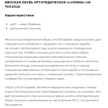
ЖЕНСКАЯ ОБУВЬ ОРТОПЕДИЧЕСКАЯ «LUOMMA» LM-
703.002А
Характеристики:
цвет — ажур бежевые;
увеличенная полнота.
Женская ортопедическая обувь LM Orthopedic предназначена для
повышенного комфорта и здоровья ног в процессе ходьбы
на улице в теплое время года и для ношения в помещениях
круглый год. Особая конструкция всех узлов (верх обуви,
специальная подошва, съемная ортопедическая стелька)
направлена на снижение болевых ощущений в области косточки
большого пальца, уменьшения давления на стопу и отеков,
повышение равновесия, устойчивости при ходьбе и поглощения
ударной нагрузки на пятку и коленные суставы. Гарантированный
комфорт Вы почувствуете с первого шага.
Обувь LM Orthopedic является медицинским изделием. Номер
и дата Регистрационного Удостоверения указаны на упаковке. Это
дает возможность при назначении врача носить ортопедическую
обувь получить компенсацию за нее в органах ФСС. Отпускается
без рецепта.