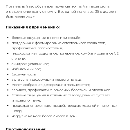
Правильный вес обуви тренирует связочный аппарат стопы
и мышечно-венозную помпу. Вес одной полупары 39 р должен
быть около 260 г
Показания к применению:
болевые ощущения в ногах при ходьбе;
поддержка и формирование естественного свода стоп,
профилактика плоскостопия;
плоскостопие продольное, поперечное, комбинированное 1, 2
степени;
синдром усталых ног;
избыточный вес;
беременность;
вальгусная деформация первого пальца;
молоткообразная деформация пальцев стоп;
варикоз, профилактика венозных болезней и отеков ног;
болевые ощущения в коленных, тазобедренных суставах
и позвоночнике;
предохранение от натоптышей, твердых мозолей и пяточных
шпор;
нагрузка на ноги более 2 часов в день.
Противопоказания: