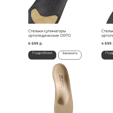
Стельки-супинаторы
Стель
ортопедические ORTO
ортоп
6 699
р.
4 699
Подробнее
Под
Заказать