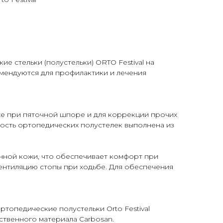
е стельки (полустельки) ORTO Festival на
мендуются для профилактики и лечения
же при пяточной шпоре и для коррекции прочих
ость ортопедических полустелек выполнена из
ной кожи, что обеспечивает комфорт при
нтиляцию стопы при ходьбе. Для обеспечения
топедические полустельки Orto Festival
ственного материала Carbosan.