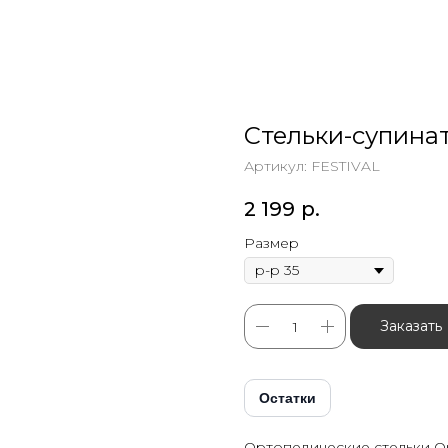
Стельки-супина
Артикул:
FESTIVAL
2 199
р.
Размер
Заказать
Остатки
Ортопедические стельки Ort