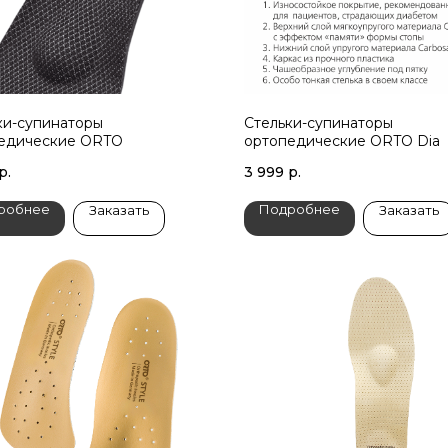
ки-супинаторы
Стельки-супинаторы
едические ORTO
ортопедические ORTO Dia
р.
3 999
р.
робнее
Подробнее
Заказать
Заказать