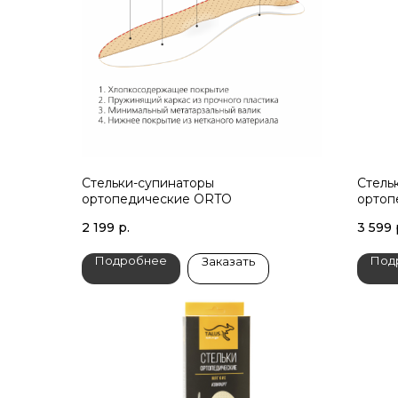
Стельки-супинаторы
Стель
ортопедические ORTO
ортоп
2 199
р.
3 599
Подробнее
Под
Заказать