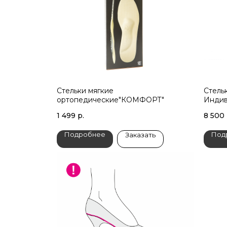
Стельки мягкие
Cтель
ортопедические"КОМФОРТ"
Индив
1 499
р.
8 500
Подробнее
Под
Заказать