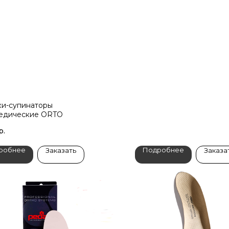
ки-супинаторы
едические ORTO
р.
робнее
Подробнее
Заказать
Заказа