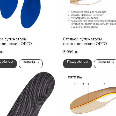
ки-супинаторы
Стельки-супинаторы
едические ORTO
ортопедические ORTO
р.
3 999
р.
робнее
Подробнее
Заказать
Заказать