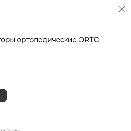
торы ортопедические ORTO
o Festival