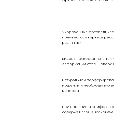
Укороченные ортопедически
полужестком каркасе реко
различных
видов плоскостопия, а так
деформаций стоп. Поверхн
натуральной перфорирован
ношении и необходимую ве
мягкости
при ношении и комфорта ор
содержат слой высококаче