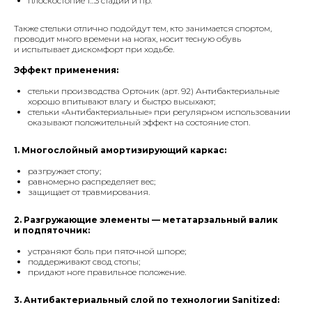
плоскостопие 1…3 стадии и пр.
Также стельки отлично подойдут тем, кто занимается спортом,
проводит много времени на ногах, носит тесную обувь
и испытывает дискомфорт при ходьбе.
Эффект применения:
стельки производства Ортоник (арт. 92) Антибактериальные
хорошо впитывают влагу и быстро высыхают;
стельки «Антибактериальные» при регулярном использовании
оказывают положительный эффект на состояние стоп.
1. Многослойный амортизирующий каркас:
разгружает стопу;
равномерно распределяет вес;
защищает от травмирования.
2. Разгружающие элементы — метатарзальный валик
и подпяточник:
устраняют боль при пяточной шпоре;
поддерживают свод стопы;
придают ноге правильное положение.
3. Антибактериальный слой по технологии Sanitized: