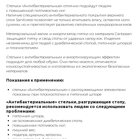
Стельки «Антибактериальные» отлично подойдут людям
с повышенной потливостью ног.
Наличие специального антибактериального покрытия верхнего
слоя Sanitized позволяет не только впитывать влагу, оставляя ноги
сухими, но и препятствует развитию патогенных микроорганизмов.
Метатарзальный валик и амортизатор пятки из материала Carbosan
защищают пятку и свод стопы от ударных нагрузок. Изделия
незаменимы для людей с диабетической стопой, пяточной шпорой
и плоскостопием.
Стельки с антибактериальным и амортизирующим эффектом
подходят для любой обуви. Они легко моются, отличаются
износоустойчивостью и изготовлены из экологически безопасных
материалов.
Показания к применению:
стельки «Антибактериальные» с разгружающими элементами
показаны при плоскостопии и пяточной шпоре
«Антибактериальные» стельки, разгружающие стопу,
рекомендуется использовать людям со следующими
проблемами:
пяточная шпора;
не осложненная диабетическая стопа;
повышенная потливость ног;
лишний вес;
подагра, артриты, артрозы;