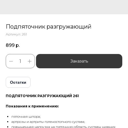
Подпяточник разгружающий
Артикул:
261
899
р.
Заказать
Остатки
ПОДПЯТОЧНИК РАЗГРУЖАЮЩИЙ 261
Показания к применению:
пяточная шпора;
артрозы и артриты голеностопного сустава;
повышенная нагрузка на пяточную область, суставы нижних