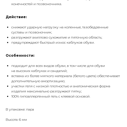
конечностей и позвоночника.
Действие:
снижают ударную нагрузку на коленные, тазобедренные
суставы и позвоночник;
разгружают ахиллово сухожилие и пяточную область;
предупреждают быстрый износ каблуков обуви.
Особенности:
подходит для всех видов обуви, в том числе для обуви
на высоких каблуках и сандалий;
вставка из более мягкого материала (белого цвета) обеспечивает
дополнительную амортизацию;
участки геля с низкой плотностью и анатомическая форма
изделия максимально разгружают пятку;
100% гипоаллергенный гель с клеевой основой.
В упаковке: пара
Высота: 6 мм