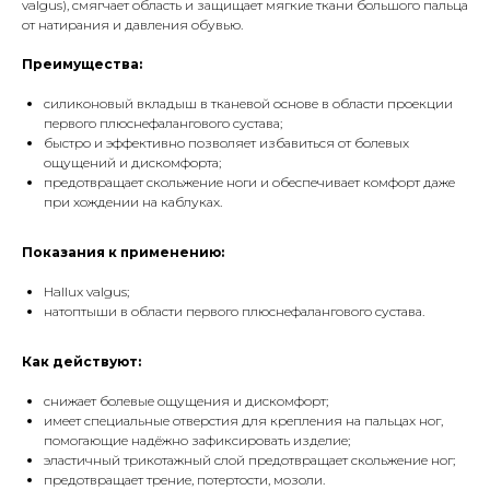
valgus), смягчает область и защищает мягкие ткани большого пальца
от натирания и давления обувью.
Преимущества:
силиконовый вкладыш в тканевой основе в области проекции
первого плюснефалангового сустава;
быстро и эффективно позволяет избавиться от болевых
ощущений и дискомфорта;
предотвращает скольжение ноги и обеспечивает комфорт даже
при хождении на каблуках.
Показания к применению:
Hallux valgus;
натоптыши в области первого плюснефалангового сустава.
Как действуют:
снижает болевые ощущения и дискомфорт;
имеет специальные отверстия для крепления на пальцах ног,
помогающие надёжно зафиксировать изделие;
эластичный трикотажный слой предотвращает скольжение ног;
предотвращает трение, потертости, мозоли.