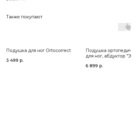
Также покупают
Подушка для ног Ortocorrect
Подушка ортопедичес
для ног, абдуктор "ЭК
3 499
р.
Lumf-529
6 899
р.