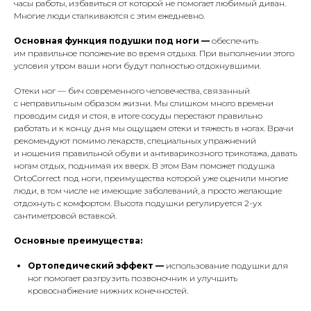
часы работы, избавиться от которой не помогает любимый диван.
Многие люди сталкиваются с этим ежедневно.
Основная функция подушки под ноги —
обеспечить
им правильное положение во время отдыха. При выполнении этого
условия утром ваши ноги будут полностью отдохнувшими.
Отеки ног — бич современного человечества, связанный
с неправильным образом жизни. Мы слишком много времени
проводим сидя и стоя, в итоге сосуды перестают правильно
работать и к концу дня мы ощущаем отеки и тяжесть в ногах. Врачи
рекомендуют помимо лекарств, специальных упражнений
и ношения правильной обуви и антиварикозного трикотажа, давать
ногам отдых, поднимая их вверх. В этом Вам поможет подушка
OrtoCorrect под ноги, преимущества которой уже оценили многие
люди, в том числе не имеющие заболеваний, а просто желающие
отдохнуть с комфортом. Высота подушки регулируется 2-ух
сантиметровой вставкой.
Основные преимущества:
Ортопедический эффект —
использование подушки для
ног помогает разгрузить позвоночник и улучшить
кровоснабжение нижних конечностей.