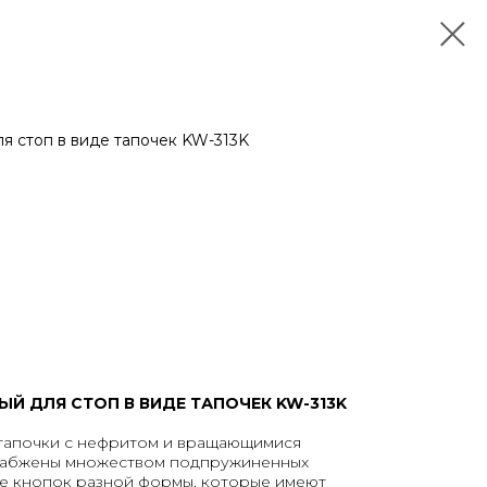
я стоп в виде тапочек KW-313K
Й ДЛЯ СТОП В ВИДЕ ТАПОЧЕК KW-313K
тапочки с нефритом и вращающимися
набжены множеством подпружиненных
де кнопок разной формы, которые имеют