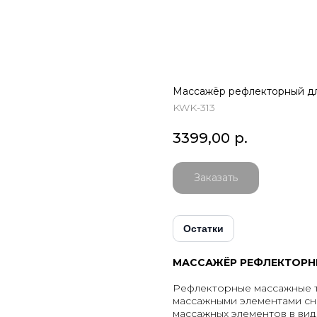
Массажёр рефлекторный дл
KWK-313
3399,00
р.
Заказать
Остатки
МАССАЖЁР РЕФЛЕКТОРНЫ
Рефлекторные массажные 
массажными элементами с
массажных элементов в ви