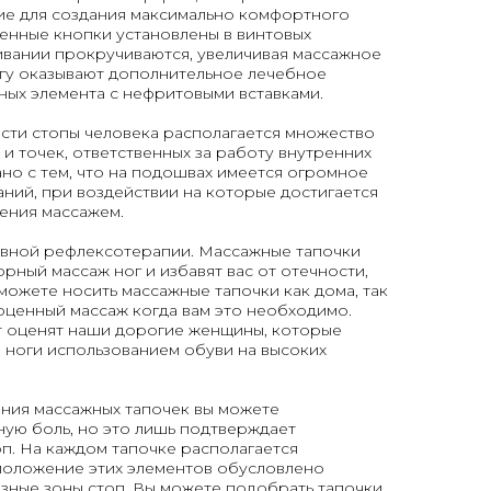
ие для создания максимально комфортного
енные кнопки установлены в винтовых
ивании прокручиваются, увеличивая массажное
огу оказывают дополнительное лечебное
ных элемента с нефритовыми вставками.
ти стопы человека располагается множество
 и точек, ответственных за работу внутренних
ано с тем, что на подошвах имеется огромное
ний, при воздействии на которые достигается
ения массажем.
овной рефлексотерапии. Массажные тапочки
рный массаж ног и избавят вас от отечности,
 можете носить массажные тапочки как дома, так
ноценный массаж когда вам это необходимо.
 оценят наши дорогие женщины, которые
 ноги использованием обуви на высоких
ния массажных тапочек вы можете
ную боль, но это лишь подтверждает
п. На каждом тапочке располагается
сположение этих элементов обусловлено
зные зоны стоп. Вы можете подобрать тапочки