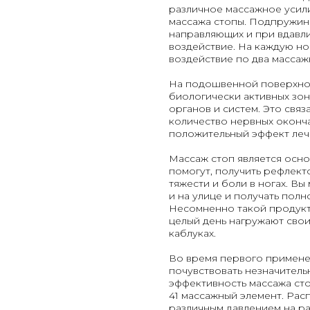
различное массажное усил
массажа стопы. Подпружин
направляющих и при вдавл
воздействие. На каждую н
воздействие по два массаж
На подошвенной поверхнос
биологически активных зон
органов и систем. Это связ
количество нервных оконча
положительный эффект леч
Массаж стоп является осн
помогут, получить рефлекто
тяжести и боли в ногах. Вы
и на улице и получать пол
Несомненно такой продукт
целый день нагружают свои
каблуках.
Во время первого примене
почувствовать незначитель
эффективность массажа сто
41 массажный элемент. Ра
различным давлением на ра