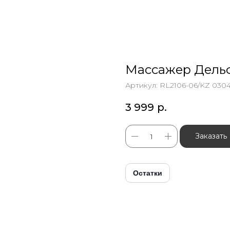
Массажер Дельф
Артикул:
RL2106-06/KZ 030
3 999
р.
Заказать
Остатки