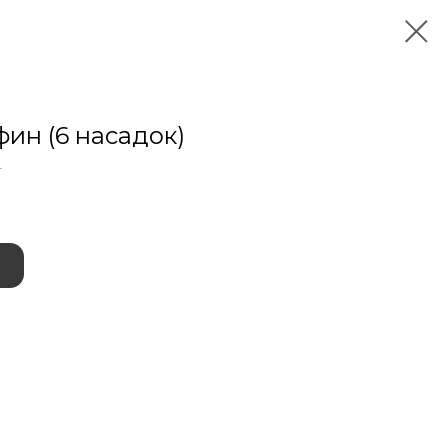
ин (6 насадок)
4