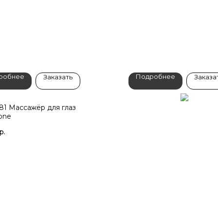
робнее
Подробнее
Заказать
Заказа
381 Массажёр для глаз
one
р.