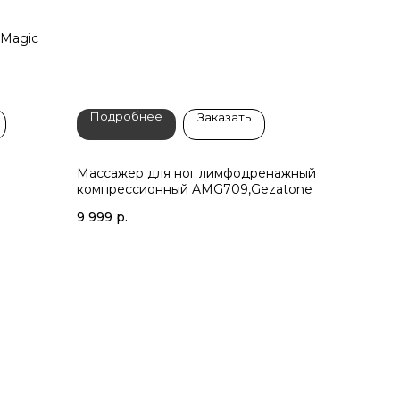
 Magic
Подробнее
Заказать
Массажер для ног лимфодренажный
компрессионный AMG709,Gezatone
9 999
р.