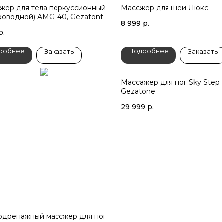
жёр для тела перкуссионный
Массжер для шеи Люкс
роводной) AMG140, Gezatont
8 999
р.
р.
робнее
Подробнее
Заказать
Заказать
Массажер для ног Sky Ste
Gezatone
29 999
р.
дренажный массжер для ног