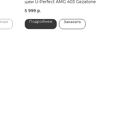
шеи U-Perfect AMG 403 Gezatone
5 999
р.
Подробнее
ичии
Заказать