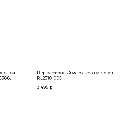
ресло и
Перкуссионный массажер пистолет,
G388,
RL2310-005
3 499
р.