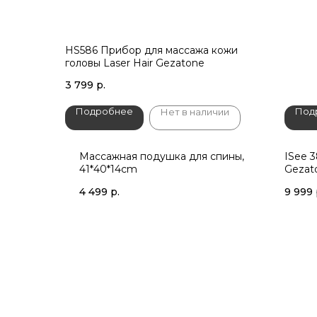
HS586 Прибор для массажа кожи
головы Laser Hair Gezatone
3 799
р.
Подробнее
Под
Нет в наличии
Массажная подушка для спины,
ISee 
41*40*14cm
Gezat
4 499
р.
9 999