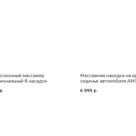
ссионный массажер
Массажная накидка на к
иональный 8 насадок
сиденье автомобиля AM
Gezatone
р.
6 999
р.