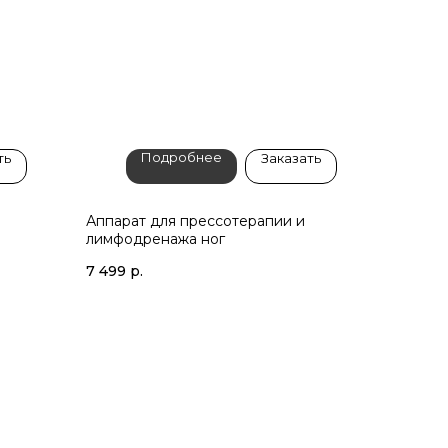
Подробнее
ть
Заказать
Аппарат для прессотерапии и
лимфодренажа ног
7 499
р.