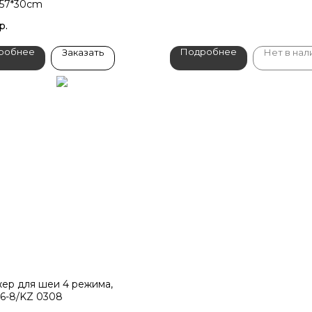
 57*30cm
р.
робнее
Подробнее
Заказать
Нет в нал
ер для шеи 4 режима,
6-8/KZ 0308