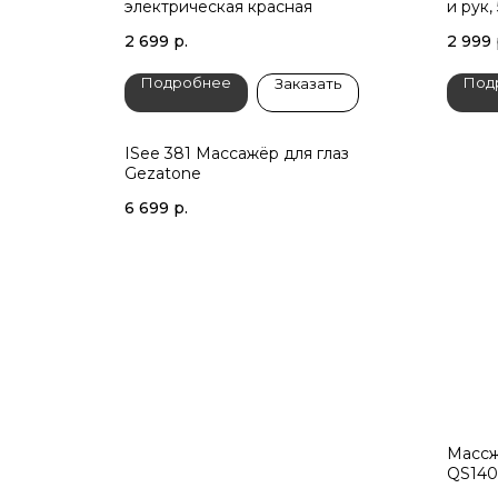
электрическая красная
и рук,
2 699
р.
2 999
Подробнее
Под
Заказать
ISee 381 Массажёр для глаз
Gezatone
6 699
р.
Массж
QS140