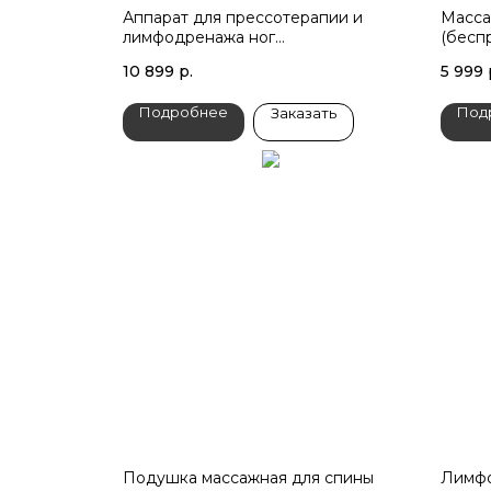
Аппарат для прессотерапии и
Масса
лимфодренажа ног
(бесп
AMG709PRO,Gezatone
10 899
р.
5 999
Подробнее
Под
Заказать
Подушка массажная для спины
Лимфо