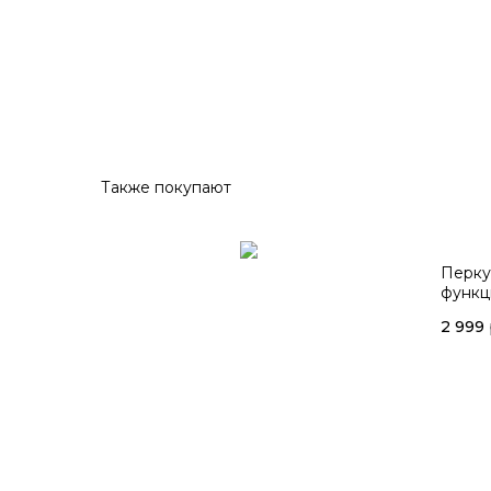
Также покупают
Перку
функц
2 999